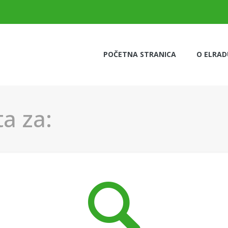
POČETNA STRANICA
O ELRAD
a za: