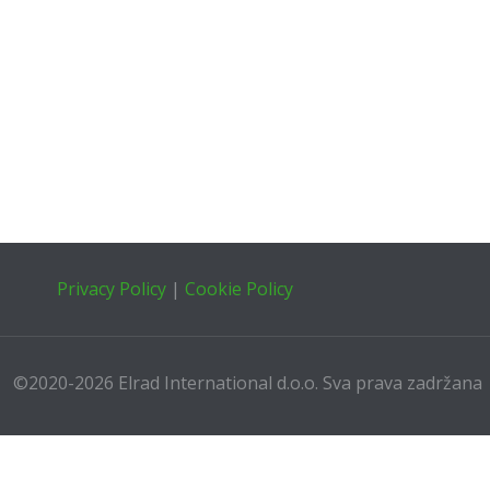
Privacy Policy
|
Cookie Policy
©2020-2026 Elrad International d.o.o. Sva prava zadržana