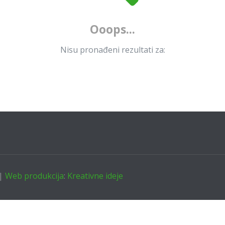
Ooops...
Nisu pronađeni rezultati za:
 |
Web produkcija
:
Kreativne ideje